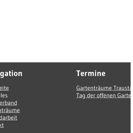
gation
Termine
eite
Gartenträume Trausta
les
Tag der offenen Garte
verband
nträume
darbeit
kt