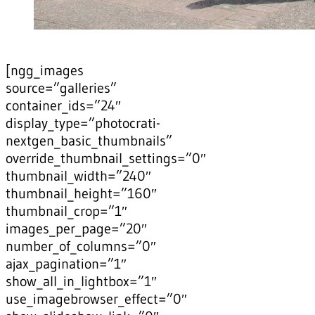
[ngg_images
source=”galleries”
container_ids=”24″
display_type=”photocrati-
nextgen_basic_thumbnails”
override_thumbnail_settings=”0″
thumbnail_width=”240″
thumbnail_height=”160″
thumbnail_crop=”1″
images_per_page=”20″
number_of_columns=”0″
ajax_pagination=”1″
show_all_in_lightbox=”1″
use_imagebrowser_effect=”0″