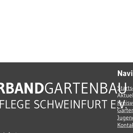
Navi
Starts
Aktuel
Kreis
Garte
Jugen
Konta