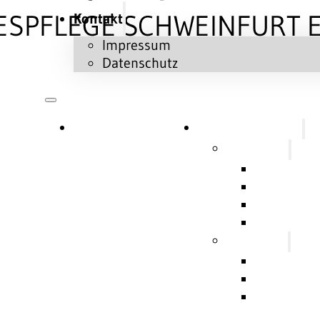
Kontakt
Impressum
Datenschutz
Aktuelles & Termine
Der Kreisverband
Informativ
Grußwort
Auf ein Wo
Unsere Au
Förderung
Menschen
Verbandsl
Bereichsve
Vereine