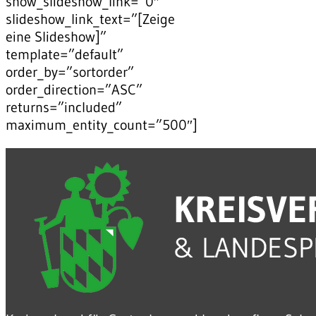
show_slideshow_link=”0″
slideshow_link_text=”[Zeige
eine Slideshow]”
template=”default”
order_by=”sortorder”
order_direction=”ASC”
returns=”included”
maximum_entity_count=”500″]